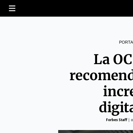
PORTA
La OC
recomend
incr
digit
Forbes Staff
|
o