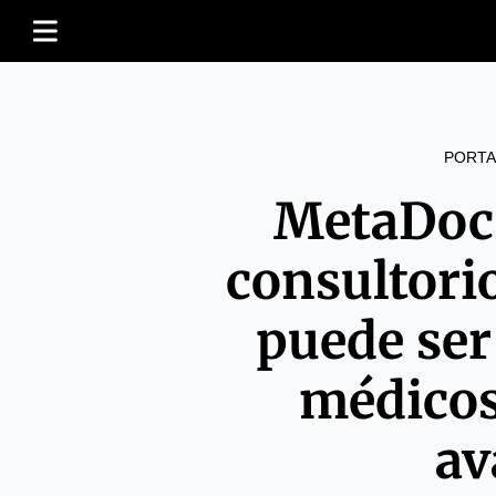
PORTA
MetaDocs
consultori
puede ser
médicos
av