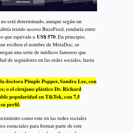
 no está determinado, aunque según un
abría tenido acceso BuzzFeed, rondaría entre
US$ 570
 lo que equivale a
. En principio,
 que reciben el nombre de MetaDoc, se
bergan una serie de médicos famosos que
ad de seguidores en las redes sociales, hasta
 la doctora Pimple Popper, Sandra Lee, con
s; o el cirujano plástico Dr. Richard
able popularidad en TikTok, con 7,5
su perfil.
ocimiento como este en las redes sociales
tos esenciales para formar parte de este