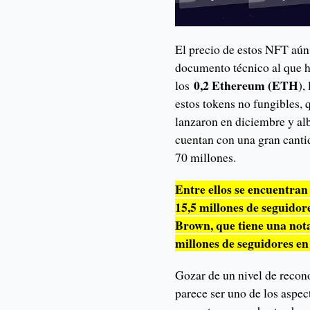
El precio de estos NFT aún
documento técnico al que h
0,2 Ethereum (ETH
los
),
estos tokens no fungibles,
lanzaron en diciembre y al
cuentan con una gran cantid
70 millones.
Entre ellos se encuentran
15,5 millones de seguidore
Brown, que tiene una not
millones de seguidores en 
Gozar de un nivel de recon
parece ser uno de los aspec