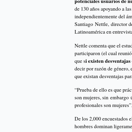
potenciales usuarios de n
de 130 años apoyando a las 
independientemente del ámb
Santiago Nettle, director 
Latinoamérica en entrevis
Nettle comenta que el estu
participaron (el cual reun
i existen desventaja
que s
decir por razón de género,
que existan desventajas para
“Prueba de ello es que prá
son mujeres, sin embargo 
profesionales son mujeres”
De los 2,000 encuestados e
hombres dominan ligeramen