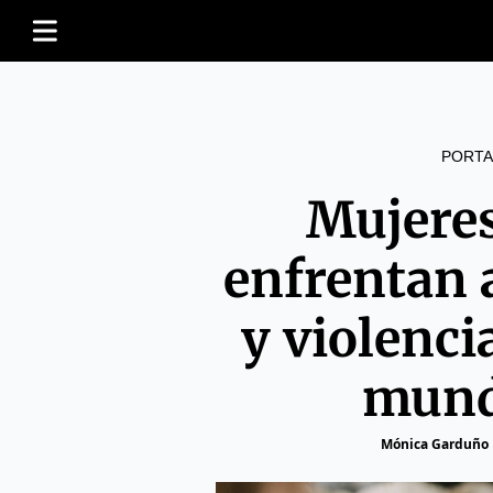
PORTA
Mujere
enfrentan 
y violenci
mund
Mónica Garduño