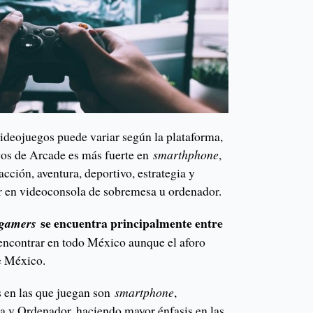
videojuegos puede variar según la plataforma,
gos de Arcade es más fuerte en
smarthphone
,
acción, aventura, deportivo, estrategia y
ar en videoconsola de sobremesa u ordenador.
se encuentra principalmente entre
gamers
 encontrar en todo México aunque el aforo
e México.
s en las que juegan son
smartphone
,
 y Ordenador, haciendo mayor énfasis en las