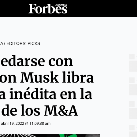
A
/
EDITORS' PICKS
uedarse con
lon Musk libra
a inédita en la
a de los M&A
|
abril 19, 2022 @ 11:09:38 am