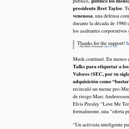
publicó los mensa
público,
presidente Bret Taylor
. 
venenosa
, una defensa com
durante la década de 1980
los asaltantes corporativos 
Thanks for the support!
h
— Elon Musk (@elonmusk)
April 15, 2022
Musk continuó. En menos 
Talks para etiquetar a lo
Valores (SEC, por su sigl
adquisición como “basta
recirculó un meme pro-Musk
de riesgo Marc Andreessen e
Elvis Presley “Love Me Ten
formalmente, una “oferta p
“Un activista inteligente p