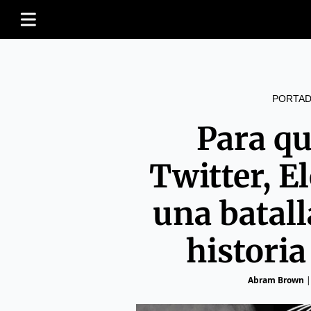
PORTAD
Para q
Twitter, E
una batall
histori
Abram Brown