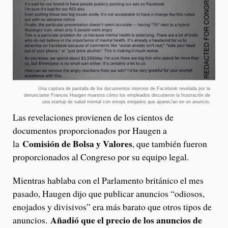
Una captura de pantalla de los documentos internos de Facebook revelada por la
denunciante Frances Haugen muestra cómo los empleados discutieron la frustración de
una startup de salud mental con emojis enojados que aparecían en un anuncio.
Las revelaciones provienen de los cientos de
documentos proporcionados por Haugen a
Comisión de Bolsa y Valores
la
, que también fueron
proporcionados al Congreso por su equipo legal.
Mientras hablaba con el Parlamento británico el mes
pasado, Haugen dijo que publicar anuncios “odiosos,
enojados y divisivos” era más barato que otros tipos de
Añadió que el precio de los anuncios de
anuncios.