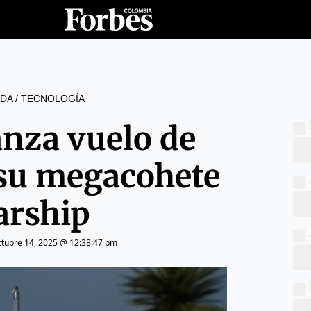
DA
/
TECNOLOGÍA
anza vuelo de
 su megacohete
arship
ctubre 14, 2025 @ 12:38:47 pm