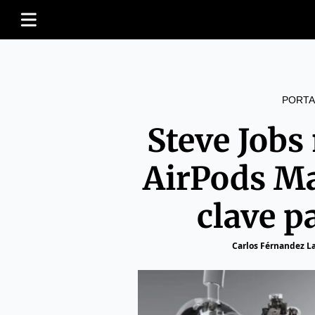
PORTA
Steve Jobs
AirPods Ma
clave p
Carlos Férnandez L