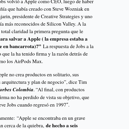
Jobs volvió a Apple como CEO, luego de haber
añía que había creado con Steve Wozniak en
arin, presidente de Creative Strategies y uno
gía más reconocidos de Silicon Valley. A la
 total claridad la primera pregunta que le
ra salvar a Apple ( la empresa estaba a
se en bancarrota)?”
La respuesta de Jobs a la
o que la ha tenido firma y la razón detrás de
omo los AirPods Max.
ple no crea productos en solitario, sus
 arquitectura y plan de negocio”, dice Tim
orbes Colombia
. “Al final, con productos
irma no ha perdido de vista su objetivo, que
eve Jobs cuando regresó en 1997″.
tamente: “Apple se encontraba en un grave
de hecho a seis
an cerca de la quiebra,