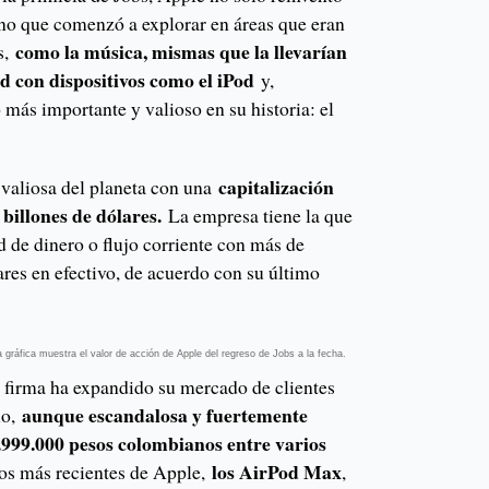
ino que comenzó a explorar en áreas que eran
como la música, mismas que la llevarían
s,
d con dispositivos como el iPod
y,
más importante y valioso en su historia: el
capitalización
 valiosa del planeta con una
billones de dólares.
La empresa tiene la que
d de dinero o flujo corriente con más de
res en efectivo, de acuerdo con su último
 gráfica muestra el valor de acción de Apple del regreso de Jobs a la fecha.
a firma ha expandido su mercado de clientes
aunque escandalosa y fuertemente
lo,
2.999.000 pesos colombianos entre varios
los AirPod Max
nos más recientes de Apple,
,