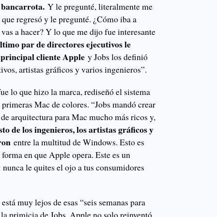
n bancarrota.
Y le pregunté, literalmente me
a que regresó y le pregunté. ¿Cómo iba a
vas a hacer? Y lo que me dijo fue interesante
último par de directores ejecutivos le
l principal cliente Apple
y Jobs los definió
vos, artistas gráficos y varios ingenieros”.
fue lo que hizo la marca, rediseñó el sistema
s primeras Mac de colores. “Jobs mandó crear
de arquitectura para Mac mucho más ricos y,
to de los ingenieros, los artistas gráficos y
ron
entre la multitud de Windows. Esto es
 forma en que Apple opera. Este es un
 nunca le quites el ojo a tus consumidores
 está muy lejos de esas “seis semanas para
 la primicia de Jobs, Apple no solo reinventó