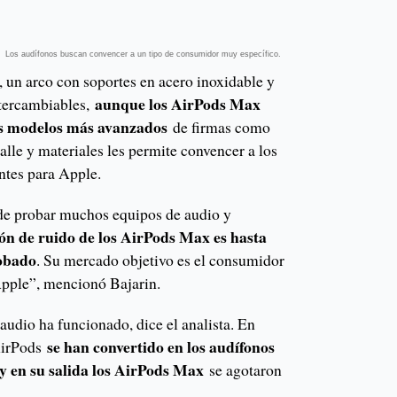
Los audífonos buscan convencer a un tipo de consumidor muy específico.
 un arco con soportes en acero inoxidable y
aunque los AirPods Max
ntercambiables,
os modelos más avanzados
de firmas como
alle y materiales les permite convencer a los
tes para Apple.
de probar muchos equipos de audio y
ión de ruido de los AirPods Max es hasta
robado
. Su mercado objetivo es el consumidor
 Apple”, mencionó Bajarin.
 audio ha funcionado, dice el analista. En
se han convertido en los audífonos
AirPods
 y en su salida los AirPods Max
se agotaron