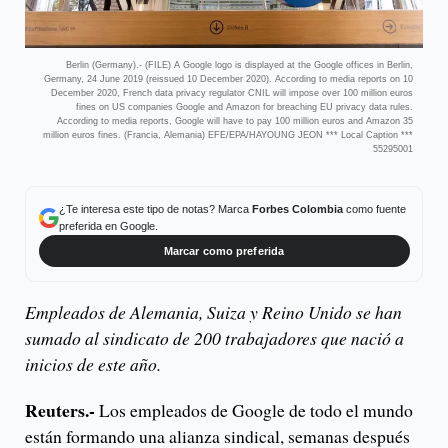
Berlin (Germany).- (FILE) A Google logo is displayed at the Google offices in Berlin,
Germany, 24 June 2019 (reissued 10 December 2020). According to media reports on 10
December 2020, French data privacy regulator CNIL will impose over 100 million euros
fines on US companies Google and Amazon for breaching EU privacy data rules.
According to media reports, Google will have to pay 100 million euros and Amazon 35
million euros fines. (Francia, Alemania) EFE/EPA/HAYOUNG JEON *** Local Caption ***
55295001
¿Te interesa este tipo de notas? Marca
Forbes Colombia
como fuente
preferida en Google.
Marcar como preferida
Empleados de Alemania, Suiza y Reino Unido se han
sumado al sindicato de 200 trabajadores que nació a
inicios de este año.
Reuters.-
Los empleados de Google de todo el mundo
están formando una alianza sindical, semanas después