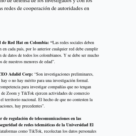
ho de defensa de los investigados y con los
as redes de cooperación de autoridades en
N
d de Red Hat en Colombia: “
Las redes sociales deben
ón en cada país, por lo anterior cualquier red debe cumplir
ión de datos de todos los colombianos. Y se debe ser mucho
s de nuestros menores de edad”.
 CEO Adalid Corp:
“Son investigaciones preliminares,
i hay o no hay mérito para una investigación formal.
 competencia para investigar compañías que no tengan
so de Zoom y TikTok ejercen actividades de comercio
el territorio nacional. El hecho de que no contesten la
aciones, hay precedentes”.
 de regulación de telecomunicaciones en las
 seguridad de redes telemáticas de la Universidad El
lataformas como TikTok, recolectan los datos personales