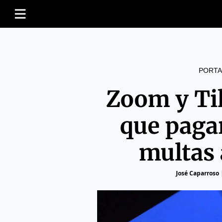
PORTA
Zoom y Ti
que paga
multas
José Caparroso