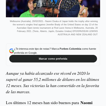
Melbourne (Australia), 20/02/2021.- Naomi Osaka of Japan holds the trophy after winning
the women's singles final against Jennifer Brady of the United States on day 13 of the
Australian Open tennis tournament at Rod Laver Arena in Melbourne, Australia, 20
February 2021. (Tenis, Abierto, Japón, Estados Unidos) EFE/EPA/DEAN LEWINS
AUSTRALIA AND NEW ZEALAND OUT
¿Te interesa este tipo de notas? Marca
Forbes Colombia
como fuente
preferida en Google.
Marcar como preferida
Aunque ya había alcanzado ese récord en 2020 lo
superó al ganar 55,2 millones de dólares en los últimos
12 meses. Sus victorias la han convertido en la favorita
de las marcas.
Naomi
Los últimos 12 meses han sido buenos para