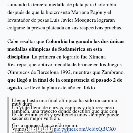
sumando la tercera medalla de plata para Colombia
después de que la bicicrosista Mariana Pajón y el
levantador de pesas Luis Javier Mosquera lograran
colgarse la presea plateada en sus respectivas pruebas.
Colombia ha ganado las dos únicas
Cabe resaltar que
medallas olímpicas de Sudamérica en esta
disciplina
. La primera en lograrlo fue Ximena
Restrepo, que obtuvo medalla de bronce en los Juegos
Olímpicos de Barcelona 1992, mientras que Zambrano,
que llegó a la final de la competencia el pasado 2 de
agosto
, se llevó la plata este año en Tokio.
Llegar hasta una final olímpica ha sido un camino
muy duro.
Un viaje lleno de curvas, espinas y dolores; pero
también, una trayecto donde descubrí que que con
fé, determinación y resiliencia unos siempre puede
sacar su mejor versión.
Grs a quienes han creído en mi.
Vamos!! 🇨🇴🇨🇴
pic.twitter.com/JcidxQBCX0
— Anthony Zambrano (@AZambrano400)
August 2, 2021