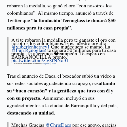
robaron la medalla, se ganó el oro “con nosotros los
colombianos”. Al mismo tiempo, anunció a través de
la fundación Tecnoglass te donará $50
Twitter que “
millones para tu casa propia”.
A ti te robaron la medalla pero te ganaste el oro con
nosotros los colombianos. Eres nuestro orgullo
@yuberjenherney1
Que muñequera se mamò. La
@FunTecnoglass
te donará 50 millones para tu casa
propia. Te queremos ❤️campeón. Te espero en
BARRANQUILLA pronto.
pic.twitter.com/ztg8fNNcBl
— Christian Daes (@ChrisDaes)
August 5, 2021
Tras el anuncio de Daes, el boxeador subió un video a
resaltando
sus redes sociales agradeciendo su apoyo,
su “buen corazón” y la gentileza que tuvo con él y
con su proyecto.
Asimismo, incluyó en sus
agradecimientos a la ciudad de Barranquilla y del país,
destacando su unidad.
Muchas Gracias
@ChrisDaes
por ese apoyo, gracias