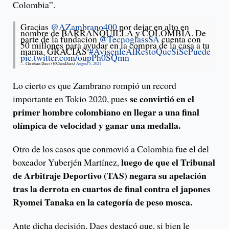
Colombia”.
Gracias
@AZambrano400
por dejar en alto en
nombre de BARRANQUILLA y COLOMBIA. De
parte de la fundacion
@TecnoglassSA
cuenta con
50 millones para ayudar en la compra de la casa a tu
mama. GRACIAS
#AvisenleAlRestoQueSiSePuede
pic.twitter.com/oupPh0SQmn
— Christian Daes (@ChrisDaes)
August 5, 2021
Lo cierto es que Zambrano rompió un record
se convirtió en el
importante en Tokio 2020, pues
primer hombre colombiano en llegar a una final
olímpica de velocidad y ganar una medalla.
Otro de los casos que conmovió a Colombia fue el del
luego de que el Tribunal
boxeador Yuberjén Martínez,
de Arbitraje Deportivo (TAS) negara su apelación
tras la derrota en cuartos de final contra el japones
Ryomei Tanaka en la categoría de peso mosca.
Ante dicha decisión, Daes destacó que, si bien le