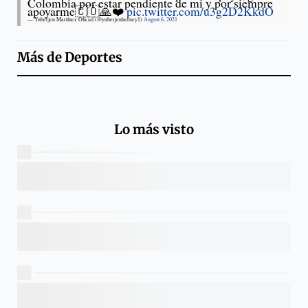
Colombia por estar pendiente de mi y por siempre
apoyarme🇨🇴🙏❤️
pic.twitter.com/u3g2D2KkdO
— Yuberjen Martínez Oficial (@yuberjenherney1)
August 6, 2021
Más de
Deportes
Lo más visto