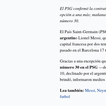
El PSG confirmó la contrat
opción a una más; mañana 
número 30.
El País Saint-Germain (PS
argentin
o Lionel Messi, q
capital francesa por dos t
pasado en el Barcelona 17
Gracias a una excepción qu
número 30 en el PSG
—dor
10, declinado por el argent
brindó, informaron medios 
Lea también:
Messi, Neym
futbol