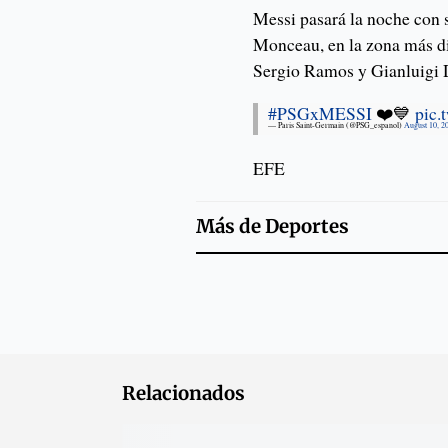
Messi pasará la noche con s
Monceau, en la zona más di
Sergio Ramos y Gianluigi 
#PSGxMESSI
❤️💙
pic.
— Paris Saint-Germain (@PSG_espanol)
August 10, 2
EFE
Más de
Deportes
Relacionados