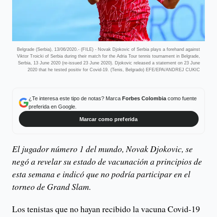
Belgrade (Serbia), 13/06/2020.- (FILE) - Novak Djokovic of Serbia plays a forehand against
Viktor Troicki of Serbia during their match for the Adria Tour tennis tournament in Belgrade,
Serbia, 13 June 2020 (re-issued 23 June 2020). Djokovic released a statement on 23 June
2020 that he tested positiv for Covid-19. (Tenis, Belgrado) EFE/EPA/ANDREJ CUKIC
¿Te interesa este tipo de notas? Marca
Forbes Colombia
como fuente
preferida en Google.
Marcar como preferida
El jugador número 1 del mundo, Novak Djokovic, se
negó a revelar su estado de vacunación a principios de
esta semana e indicó que no podría participar en el
torneo de Grand Slam.
Los tenistas que no hayan recibido la vacuna Covid-19