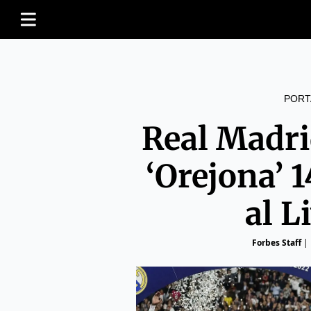
PORT
Real Madri
‘Orejona’ 1
al L
Forbes Staff
|