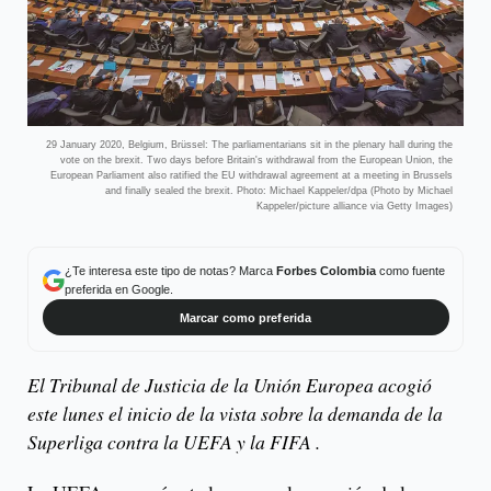
29 January 2020, Belgium, Brüssel: The parliamentarians sit in the plenary hall during the
vote on the brexit. Two days before Britain's withdrawal from the European Union, the
European Parliament also ratified the EU withdrawal agreement at a meeting in Brussels
and finally sealed the brexit. Photo: Michael Kappeler/dpa (Photo by Michael
Kappeler/picture alliance via Getty Images)
¿Te interesa este tipo de notas? Marca
Forbes Colombia
como fuente
preferida en Google.
Marcar como preferida
El Tribunal de Justicia de la Unión Europea acogió
este lunes el inicio de la vista sobre la demanda de la
Superliga contra la UEFA y la FIFA .