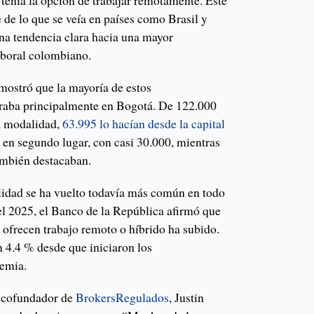
 tenía la opción de trabajar remotamente. Este
 de lo que se veía en países como Brasil y
una tendencia clara hacia una mayor
laboral colombiano.
mostró que la mayoría de estos
traba principalmente en Bogotá. De 122.000
a modalidad,
63.995 lo hacían desde la capital
a en segundo lugar, con casi 30.000, mientras
mbién destacaban.
idad se ha vuelto todavía más común en todo
a el 2025, el Banco de la República afirmó que
 ofrecen trabajo remoto o híbrido ha subido.
n 4.4 % desde que iniciaron los
demia.
l cofundador de
BrokersRegulados
, Justin