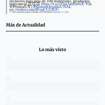
exclusivo para más de 100 materiales, productos,
mercancía 👏👏👏
https://t.co/J5m3mHn8zE
Vía
@PrensaUN |
#SomosOrgulloUNAL
pic.twitter.com/lFouCULiGU
— Universidad Nacional de Colombia (@UNALOficial)
September 17, 2020
Más de
Actualidad
Lo más visto