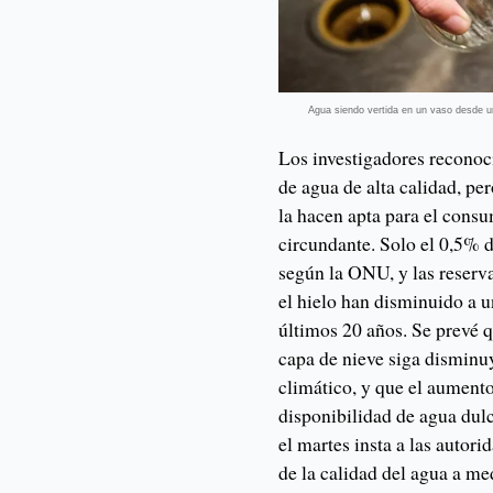
Agua siendo vertida en un vaso desde u
Los investigadores reconoci
de agua de alta calidad, p
la hacen apta para el cons
circundante. Solo el 0,5% d
según la ONU, y las reserva
el hielo han disminuido a u
últimos 20 años. Se prevé q
capa de nieve siga dismin
climático, y que el aumento
disponibilidad de agua dulc
el martes insta a las autori
de la calidad del agua a m