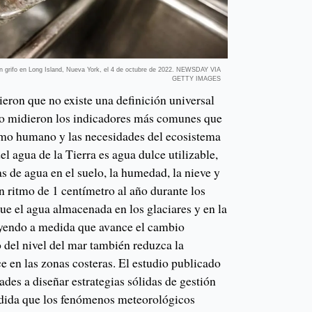
n grifo en Long Island, Nueva York, el 4 de octubre de 2022. NEWSDAY VIA
GETTY IMAGES
eron que no existe una definición universal
ero midieron los indicadores más comunes que
umo humano y las necesidades del ecosistema
el agua de la Tierra es agua dulce utilizable,
s de agua en el suelo, la humedad, la nieve y
n ritmo de 1 centímetro al año durante los
ue el agua almacenada en los glaciares y en la
uyendo a medida que avance el cambio
 del nivel del mar también reduzca la
e en las zonas costeras. El estudio publicado
dades a diseñar estrategias sólidas de gestión
edida que los fenómenos meteorológicos