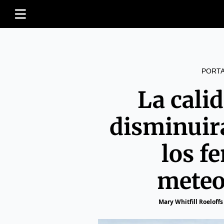
PORT
La cali
disminuir
los f
meteo
Mary Whitfill Roeloffs