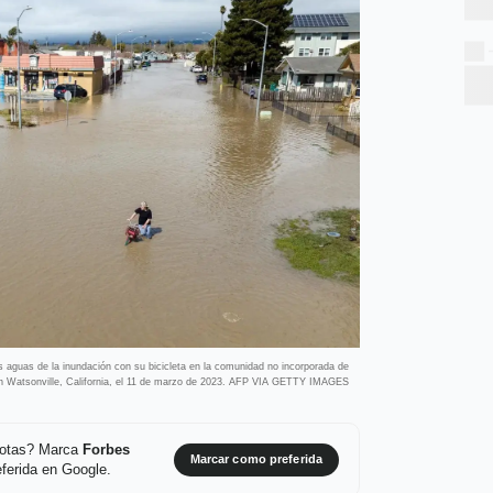
aguas de la inundación con su bicicleta en la comunidad no incorporada de
n Watsonville, California, el 11 de marzo de 2023. AFP VIA GETTY IMAGES
 notas? Marca
Forbes
Marcar como preferida
ferida en Google.