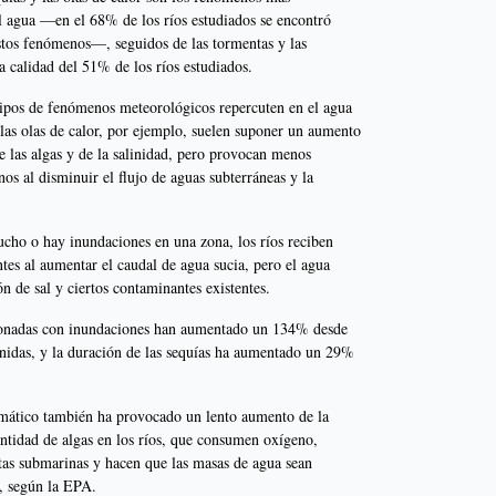
el agua —en el 68% de los ríos estudiados se encontró
stos fenómenos—, seguidos de las tormentas y las
a calidad del 51% de los ríos estudiados.
 tipos de fenómenos meteorológicos repercuten en el agua
 las olas de calor, por ejemplo, suelen suponer un aumento
de las algas y de la salinidad, pero provocan menos
os al disminuir el flujo de aguas subterráneas y la
cho o hay inundaciones en una zona, los ríos reciben
ntes al aumentar el caudal de agua sucia, pero el agua
ón de sal y ciertos contaminantes existentes.
acionadas con inundaciones han aumentado un 134% desde
nidas, y la duración de las sequías ha aumentado un 29%
imático también ha provocado un lento aumento de la
antidad de algas en los ríos, que consumen oxígeno,
ntas submarinas y hacen que las masas de agua sean
a, según la EPA.