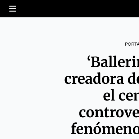
PORT
‘Balleri
creadora d
el ce
controve
fenómeno 