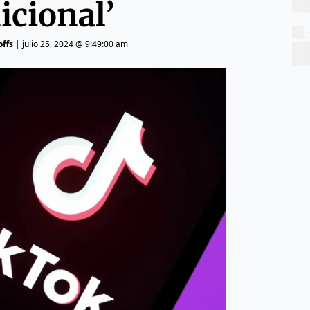
icional’
offs
|
julio 25, 2024 @ 9:49:00 am