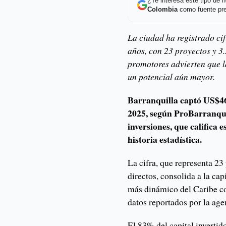
¿Te interesa este tipo de
Colombia
como fuente pre
La ciudad ha registrado cif
años, con 23 proyectos y 3
promotores advierten que la
un potencial aún mayor.
Barranquilla captó US$46
2025, según ProBarranqui
inversiones, que califica 
historia estadística.
La cifra, que representa 2
directos, consolida a la cap
más dinámico del Caribe co
datos reportados por la age
El 83% del capital invertid