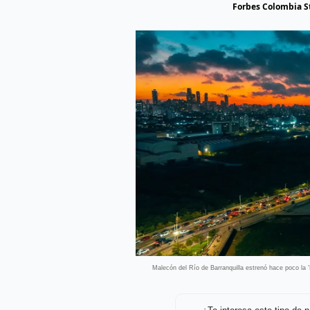
Forbes Colombia St
Malecón del Río de Barranquilla estrenó hace poco la 'L