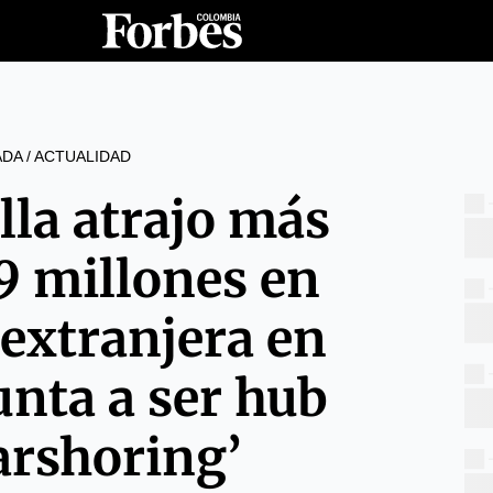
ADA
/
ACTUALIDAD
lla atrajo más
9 millones en
 extranjera en
unta a ser hub
arshoring’