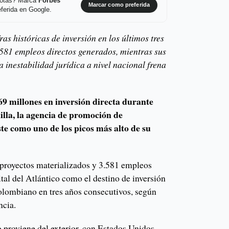
 notas? Marca
Forbes
Marcar como preferida
ferida en Google.
ras históricas de inversión en los últimos tres
.581 empleos directos generados, mientras sus
 inestabilidad jurídica a nivel nacional frena
9 millones en inversión directa durante
lla, la agencia de promoción de
este como uno de los picos más alto de su
3 proyectos materializados y 3.581 empleos
ital del Atlántico como el destino de inversión
lombiano en tres años consecutivos, según
ncia.
o proviene del exterior, con Estados Unidos