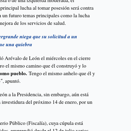
ta o de una izquierda moderada, el
principal lucha al tomar posesión será contra
en un futuro temas principales como la lucha
mejora de los servicios de salud.
rgrande niega que su solicitud a un
que una quiebra
ló Arévalo de León el miércoles en el cierre
ro el mismo camino que él construyó y lo
como pueblo.
Tengo el mismo anhelo que él y
″, apuntó.
eón a la Presidencia, sin embargo, aún está
a investidura del próximo 14 de enero, por un
erio Público (Fiscalía), cuya cúpula está
dos, emprendió desde el 12 de julio varios