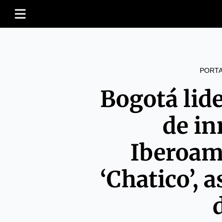
PORT
Bogotá lid
de i
Iberoam
‘Chatico’, a