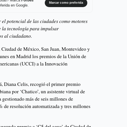
 notas? Marca
Forbes
Marcar como preferida
ferida en Google.
 el potencial de las ciudades como motores
e la tecnología para impulsar
os al ciudadano.
 Ciudad de México, San Juan, Montevideo y
lunes en Madrid los premios de la Unión de
mericanas (UCCI) a la Innovación
, Diana Celis, recogió el primer premio
biana por ‘Chatico’, un asistente virtual de
 ha gestionado más de seis millones de
% de resolución automatizada y tres millones
segundo premio a ‘C5 del agua’ de Ciudad de