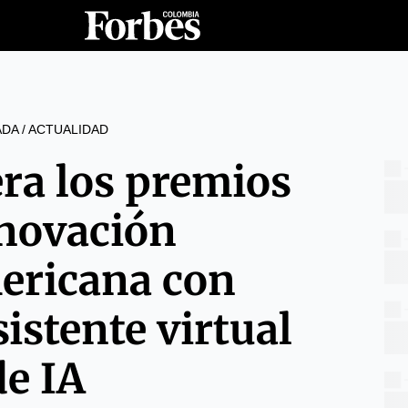
ADA
/
ACTUALIDAD
era los premios
nnovación
ericana con
sistente virtual
de IA