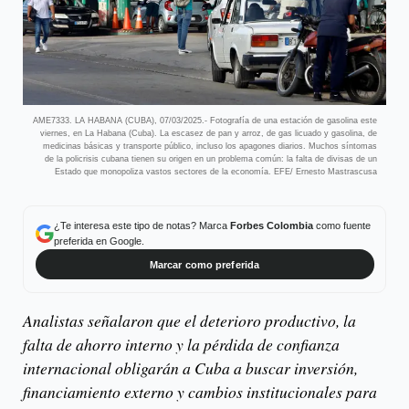
AME7333. LA HABANA (CUBA), 07/03/2025.- Fotografía de una estación de gasolina este
viernes, en La Habana (Cuba). La escasez de pan y arroz, de gas licuado y gasolina, de
medicinas básicas y transporte público, incluso los apagones diarios. Muchos síntomas
de la policrisis cubana tienen su origen en un problema común: la falta de divisas de un
Estado que monopoliza vastos sectores de la economía. EFE/ Ernesto Mastrascusa
¿Te interesa este tipo de notas? Marca
Forbes Colombia
como fuente
preferida en Google.
Marcar como preferida
Analistas señalaron que el deterioro productivo, la
falta de ahorro interno y la pérdida de confianza
internacional obligarán a Cuba a buscar inversión,
financiamiento externo y cambios institucionales para