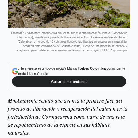
Fotografía cedida por Corporinoquia sin fecha que muestra un caimán llanero, (Crocodylus
intermedius),durante una jornada de liberación en el Hato La Aurora en Paz de Ariporo
(Colombia). Un grupo de 40 caimanes llaneros fue liberado en una reserva natural del
departamento colombiano de Casanare (este), luego de una proceso de crianza y
adaptación para fortalecer los ecosistemas acuáticos de la región. EFE/ Corporinoquia
¿Te interesa este tipo de notas? Marca
Forbes Colombia
como fuente
preferida en Google.
Marcar como preferida
MinAmbiente señaló que avanza la primera fase del
proceso de liberación y recuperación del caimán en la
jurisdicción de Cormacarena como parte de una ruta
de repoblamiento de la especie en sus hábitats
naturales.