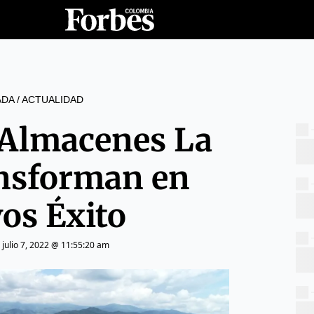
ADA
/
ACTUALIDAD
| Almacenes La
ansforman en
os Éxito
|
julio 7, 2022 @ 11:55:20 am