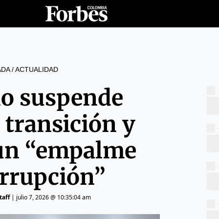
ADA
/
ACTUALIDAD
o suspende
 transición y
un “empalme
orrupción”
taff
|
julio 7, 2026 @ 10:35:04 am