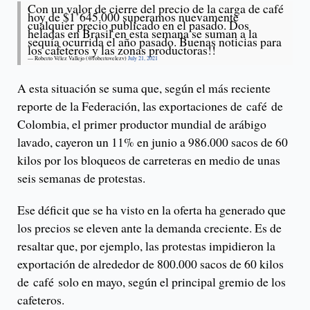
Con un valor de cierre del precio de la carga de café
hoy de $1’645.000 superamos nuevamente
cualquier precio publicado en el pasado. Dos
heladas en Brasil en esta semana se suman a la
sequía ocurrida el año pasado. Buenas noticias para
los cafeteros y las zonas productoras!!
— Roberto Vélez Vallejo (@robertovelezv)
July 21, 2021
A esta situación se suma que, según el más reciente
reporte de la Federación, las exportaciones de café de
Colombia, el primer productor mundial de arábigo
lavado, cayeron un 11% en junio a 986.000 sacos de 60
kilos por los bloqueos de carreteras en medio de unas
seis semanas de protestas.
Ese déficit que se ha visto en la oferta ha generado que
los precios se eleven ante la demanda creciente. Es de
resaltar que, por ejemplo, las protestas impidieron la
exportación de alrededor de 800.000 sacos de 60 kilos
de café solo en mayo, según el principal gremio de los
cafeteros.