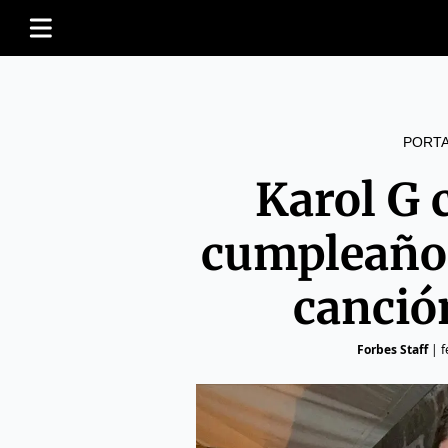
PORT
Karol G 
cumpleaños
canció
Forbes Staff
|
f