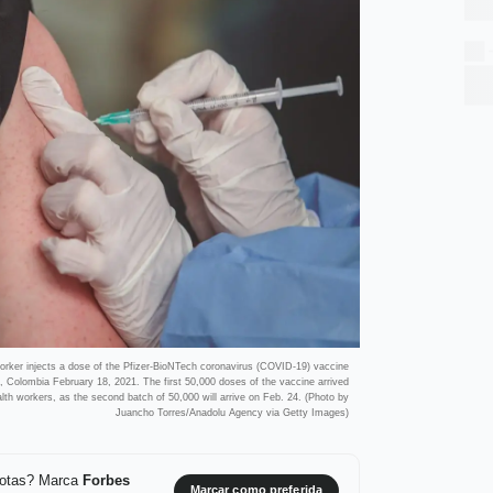
 injects a dose of the Pfizer-BioNTech coronavirus (COVID-19) vaccine
, Colombia February 18, 2021. The first 50,000 doses of the vaccine arrived
alth workers, as the second batch of 50,000 will arrive on Feb. 24. (Photo by
Juancho Torres/Anadolu Agency via Getty Images)
 notas? Marca
Forbes
Marcar como preferida