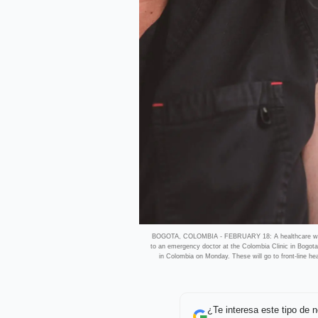
BOGOTA, COLOMBIA - FEBRUARY 18: A healthcare worker
to an emergency doctor at the Colombia Clinic in Bogota
in Colombia on Monday. These will go to front-line he
¿Te interesa este tipo de