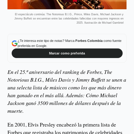
El espectáculo continúa: The Notorious B.I.G., Prince, Miles Davis, Michael Jackson y
Jimmy Buffett se encuentran entre las celebridades fallecidas con mayores ingresos en
2025. Ilustración de Michael Gambriel
¿Te interesa este tipo de notas? Marca
Forbes Colombia
como fuente
preferida en Google.
Marcar como preferida
En el 25.º aniversario del ranking de Forbes, The
Notorious B.I.G., Miles Davis y Jimmy Buffett se unen a
una selecta lista de músicos como los que más dinero
han ganado en el más allá. Además: Cómo Michael
Jackson ganó 3500 millones de dólares después de la
muerte.
En 2001, Elvis Presley encabezó la primera lista de
Forbes que registraba los patrimonios de celebridades