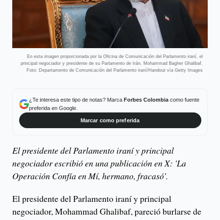
En esta imagen proporcionada por la Oficina de Comunicación del Parlamento iraní, el
principal negociador y presidente de su Parlamento de Irán, Mohammad Bagher Ghalibaf.
Foto: Departamento de Comunicación del Parlamento iraní/Handout vía Getty Images
¿Te interesa este tipo de notas? Marca
Forbes Colombia
como fuente
preferida en Google.
Marcar como preferida
El presidente del Parlamento iraní y principal
negociador escribió en una publicación en X: 'La
Operación Confía en Mí, hermano, fracasó'.
El presidente del Parlamento iraní y principal
negociador, Mohammad Ghalibaf, pareció burlarse de