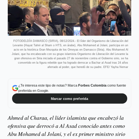
FOTODELDÍA DAMASCO (SIRIA), 08/12/2024.- El líder del Organismo de Liberación del
Levante (Hayat Tahrir al Sham o HTS, en árabe), Abu Mohamed al Jolani, participa en un
acto en la histórica Gran Mezquita de los Omeyas en Damasco (Siria). Abu Mohamed Al
Jolani, que ha encabezado con su grupo islamista Organismo de Liberación del Levante la
gran ofensiva en Siria iniciada el pasado 27 de noviembre contra el Gobierno sirio, se ha
convertido en la figura rebelde que ha logrado derrocar a Bachar al Asad tras 24 años
aferrado al poder, que heredó de su padre. EFE/ Yayha Nemar
¿Te interesa este tipo de notas? Marca
Forbes Colombia
como fuente
preferida en Google.
Marcar como preferida
Ahmed al Charaa, el líder islamista que encabezó la
ofensiva que derrocó a Al Asad conocido antes como
Abu Mohamed al Jolani, y el ex primer ministro sirio