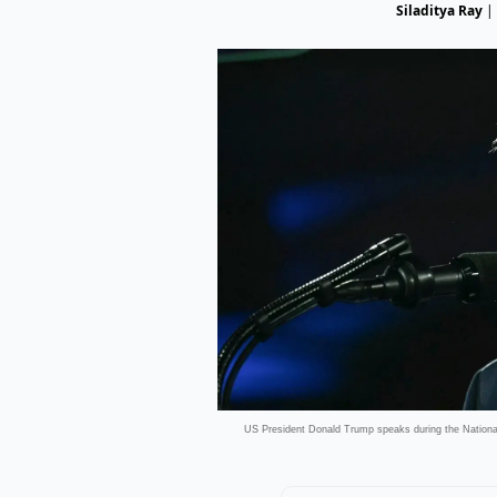
Siladitya Ray
|
US President Donald Trump speaks during the Nationa