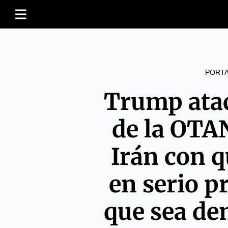
PORT
Trump atac
de la OTA
Irán con q
en serio p
que sea de