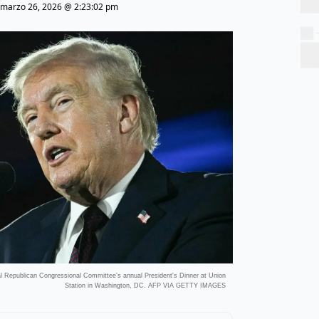
marzo 26, 2026 @ 2:23:02 pm
l Republican Congressional Committee's annual President's Dinner at Union
Station in Washington, DC. AFP VIA GETTY IMAGES