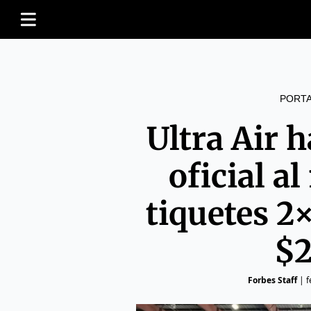
PORT
Ultra Air 
oficial a
tiquetes 2×
$2
Forbes Staff
|
f