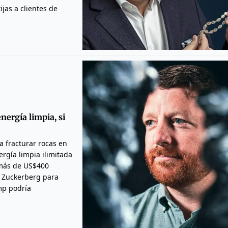
ijas a clientes de
nergía limpia, si
a fracturar rocas en
rgía limpia ilimitada
o más de US$400
k Zuckerberg para
mp podría