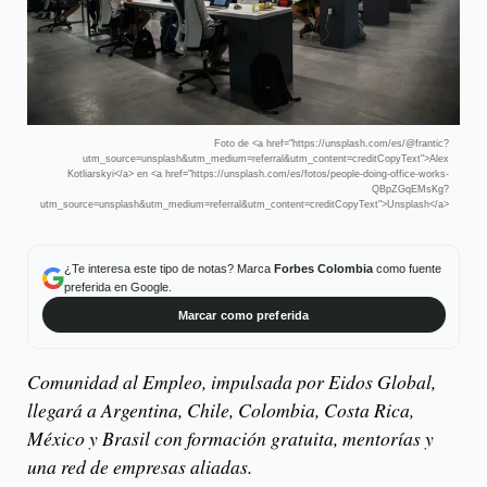
Foto de <a href="https://unsplash.com/es/@frantic?
utm_source=unsplash&utm_medium=referral&utm_content=creditCopyText">Alex
Kotliarskyi</a> en <a href="https://unsplash.com/es/fotos/people-doing-office-works-
QBpZGqEMsKg?
utm_source=unsplash&utm_medium=referral&utm_content=creditCopyText">Unsplash</a>
¿Te interesa este tipo de notas? Marca
Forbes Colombia
como fuente
preferida en Google.
Marcar como preferida
Comunidad al Empleo, impulsada por Eidos Global,
llegará a Argentina, Chile, Colombia, Costa Rica,
México y Brasil con formación gratuita, mentorías y
una red de empresas aliadas.