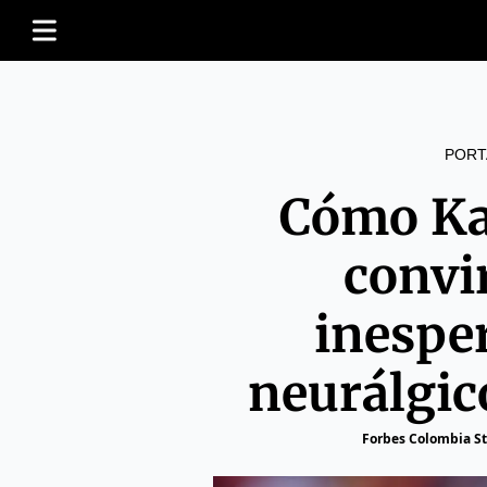
PORT
Cómo Ka
convi
inespe
neurálgic
Forbes Colombia St