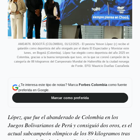
AME4676. BOGOTÁ (COLOMBIA), 01/12/2025.- El pesista Yeison López (c) recibe el
galardón como deportista del año otorgado por el diario El Espectador y Movistar este
lunes, en Bogotá (Colombia). López fue elegido como deportista del año 2025 en
Colombia, gracias a la buena temporada que tuvo, en la que se coronó campeón de la
categoría de 88 kilogramos del Campeonato Mundial de Halterofilia de la ciudad noruega
de Forde. EFE/ Mauricio Dueñas Castañeda
¿Te interesa este tipo de notas? Marca
Forbes Colombia
como fuente
preferida en Google.
Marcar como preferida
López, que fue el abanderado de Colombia en los
Juegos Bolivarianos de Perú y consiguió dos oros, es el
actual subcampeón olímpico de los 89 kilogramos tras