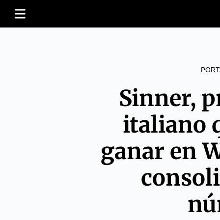
PORT
Sinner, p
italiano
ganar en 
consol
nú