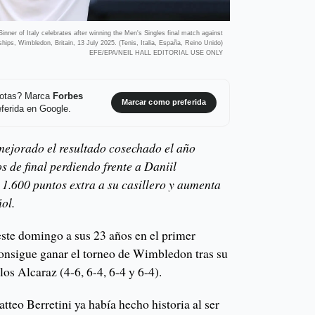
nner of Italy celebrates after winning the Men's Singles final match against
ips, Wimbledon, Britain, 13 July 2025. (Tenis, Italia, España, Reino Unido)
EFE/EPA/NEIL HALL EDITORIAL USE ONLY
 notas? Marca
Forbes
Marcar como preferida
ferida en Google.
 mejorado el resultado cosechado el año
 de final perdiendo frente a Daniil
1.600 puntos extra a su casillero y aumenta
ñol.
este domingo a sus 23 años en el primer
 consigue ganar el torneo de Wimbledon tras su
los Alcaraz (4-6, 6-4, 6-4 y 6-4).
teo Berretini ya había hecho historia al ser