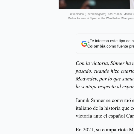
Wimbledon (United Kingdom), 13/07/2025.- Jannik Si
Carlos Alcaraz of Spain at the Wimbledon Championsh
¿Te interesa este tipo de
Colombia
como fuente pre
Con la victoria, Sinner ha
pasado, cuando hizo cuartos
Medvedev, por lo que suma 
la ventaja respecto al espa
Jannik Sinner se convirtió 
italiano de la historia que
victoria ante el español Car
En 2021, su compatriota Mat