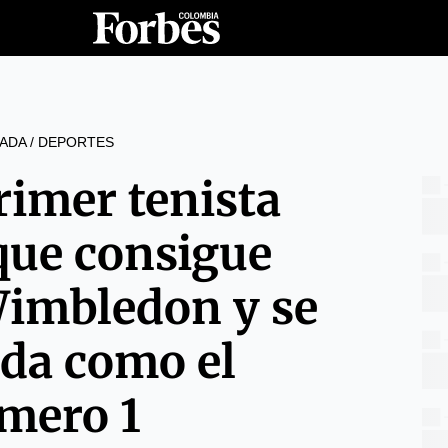
ADA
/
DEPORTES
rimer tenista
 que consigue
Wimbledon y se
ida como el
mero 1