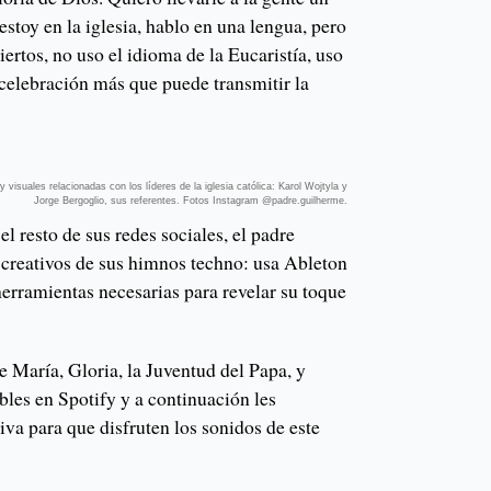
estoy en la iglesia, hablo en una lengua, pero
iertos, no uso el idioma de la Eucaristía, uso
 celebración más que puede transmitir la
visuales relacionadas con los líderes de la iglesia católica: Karol Wojtyla y
Jorge Bergoglio, sus referentes. Fotos Instagram @padre.guilherme.
el resto de sus redes sociales, el padre
 creativos de sus himnos techno: usa Ableton
herramientas necesarias para revelar su toque
 María, Gloria, la Juventud del Papa, y
bles en Spotify y a continuación les
iva para que disfruten los sonidos de este