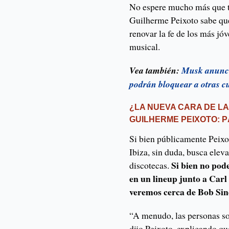
No espere mucho más que t
Guilherme Peixoto sabe que
renovar la fe de los más jó
musical.
Vea también:
Musk anuncia
podrán bloquear a otras c
¿LA NUEVA CARA DE LA
GUILHERME PEIXOTO: P
Si bien públicamente Peixot
Ibiza, sin duda, busca eleva
Si bien no pod
discotecas.
en un lineup junto a Carl
veremos cerca de Bob Sinc
“A menudo, las personas so
dijo Peixoto, explicando q