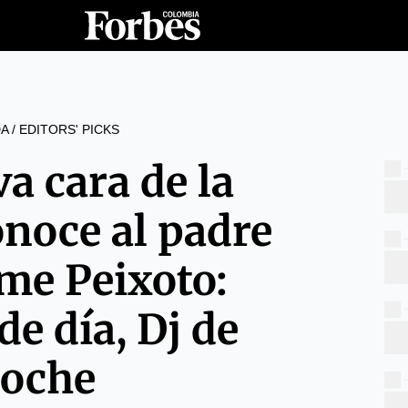
A
/
EDITORS' PICKS
a cara de la
onoce al padre
me Peixoto:
de día, Dj de
oche