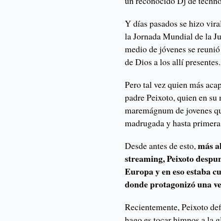
un reconocido Dj de techno
Y días pasados se hizo vira
la Jornada Mundial de la J
medio de jóvenes se reunió 
de Dios a los allí presentes.
Pero tal vez quien más acap
padre Peixoto, quien en s
maremágnum de jovenes que
madrugada y hasta primera
más al
Desde antes de esto,
streaming, Peixoto despun
Europa y en eso estaba c
donde protagonizó una ve
Recientemente, Peixoto def
hago es tocar himnos a la g