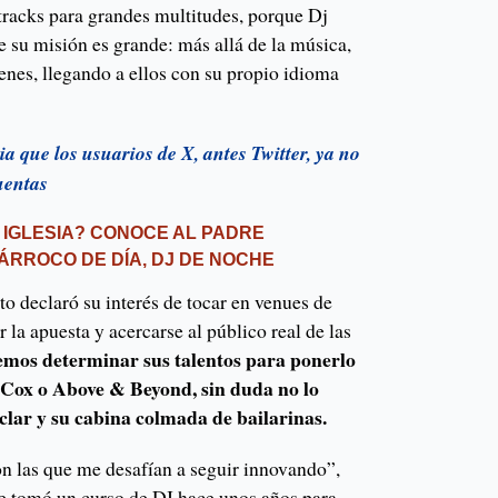
racks para grandes multitudes, porque Dj
 su misión es grande: más allá de la música,
venes, llegando a ellos con su propio idioma
 que los usuarios de X, antes Twitter, ya no
uentas
 IGLESIA? CONOCE AL PADRE
ÁRROCO DE DÍA, DJ DE NOCHE
o declaró su interés de tocar en venues de
r la apuesta y acercarse al público real de las
emos determinar sus talentos para ponerlo
 Cox o Above & Beyond, sin duda no lo
lar y su cabina colmada de bailarinas.
n las que me desafían a seguir innovando”,
ue tomó un curso de DJ hace unos años para