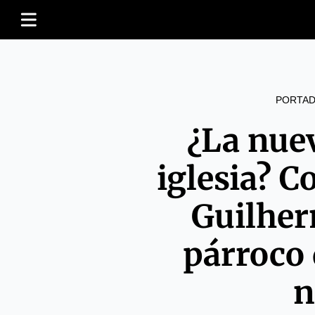
PORTAD
¿La nuev
iglesia? C
Guilher
párroco 
n