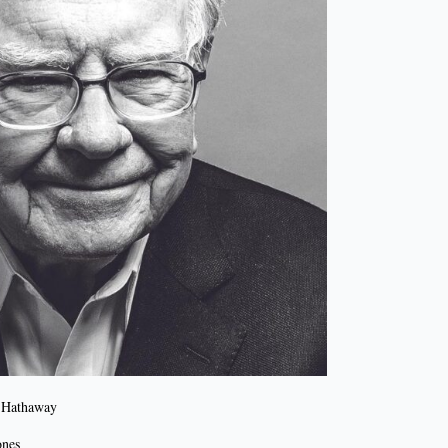
 Hathaway
ones