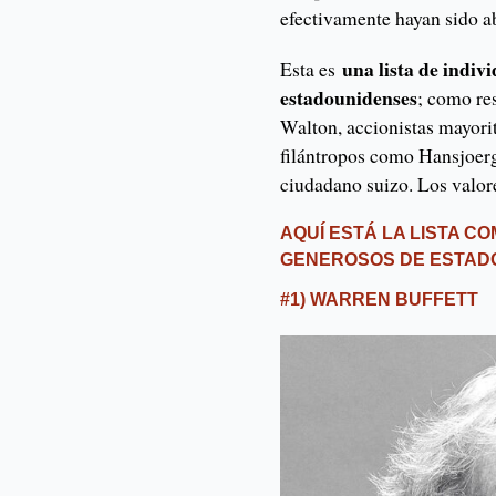
efectivamente hayan sido a
una lista de indiv
Esta es
estadounidenses
; como re
Walton, accionistas mayori
filántropos como Hansjoerg
ciudadano suizo. Los valor
AQUÍ ESTÁ LA LISTA C
GENEROSOS DE ESTADO
#1) WARREN BUFFETT