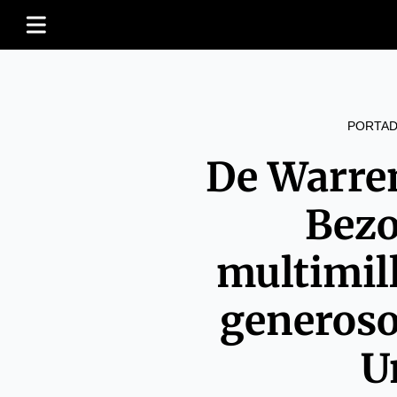
PORTAD
De Warren
Bezo
multimil
generoso
U