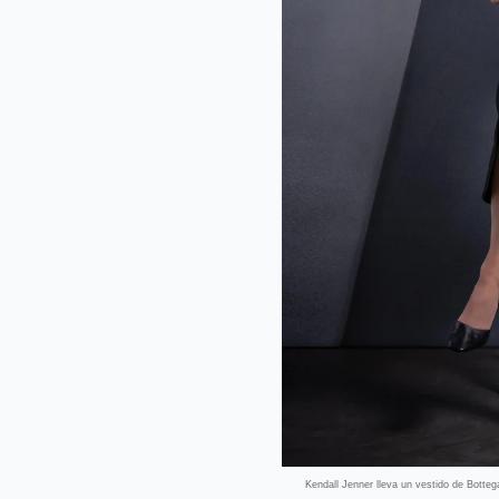
Kendall Jenner lleva un vestido de Botteg