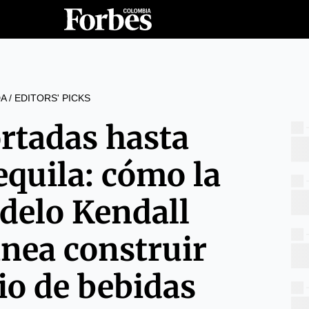
A
/
EDITORS' PICKS
rtadas hasta
tequila: cómo la
elo Kendall
anea construir
io de bebidas