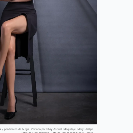
a y pendientes de Mega. Peinado por Shay Ashual. Maquillaje: Mary Phillips.
Estilo de Dani Michelle.
Foto de Jamel Toppin para Forbes.