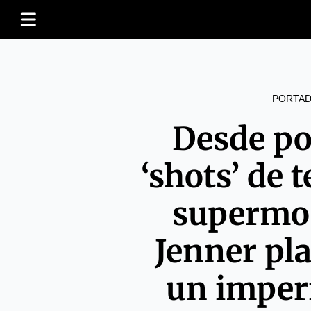
PORTAD
Desde po
‘shots’ de 
supermod
Jenner pl
un imper