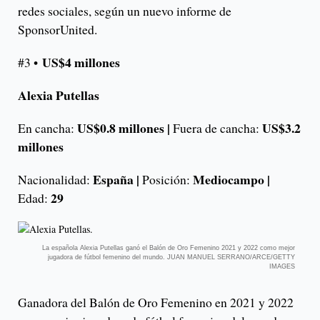
redes sociales, según un nuevo informe de
SponsorUnited.
US$4 millones
#3 •
Alexia Putellas
US$0.8 millones |
US$3.2
En cancha:
Fuera de cancha:
millones
España |
Mediocampo |
Nacionalidad:
Posición:
29
Edad:
La española Alexia Putellas ganó el Balón de Oro Femenino 2021 y 2022 como mejor
jugadora de fútbol femenino del mundo. JUAN MANUEL SERRANO/ARCE/GETTY
IMAGES
Ganadora del Balón de Oro Femenino en 2021 y 2022