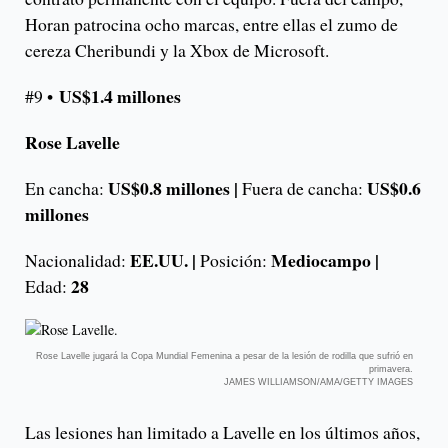
Horan patrocina ocho marcas, entre ellas el zumo de
cereza Cheribundi y la Xbox de Microsoft.
US$1.4 millones
#9 •
Rose Lavelle
US$0.8 millones |
US$0.6
En cancha:
Fuera de cancha:
millones
EE.UU. |
Mediocampo |
Nacionalidad:
Posición:
28
Edad:
Rose Lavelle jugará la Copa Mundial Femenina a pesar de la lesión de rodilla que sufrió en
primavera.
JAMES WILLIAMSON/AMA/GETTY IMAGES
Las lesiones han limitado a Lavelle en los últimos años,