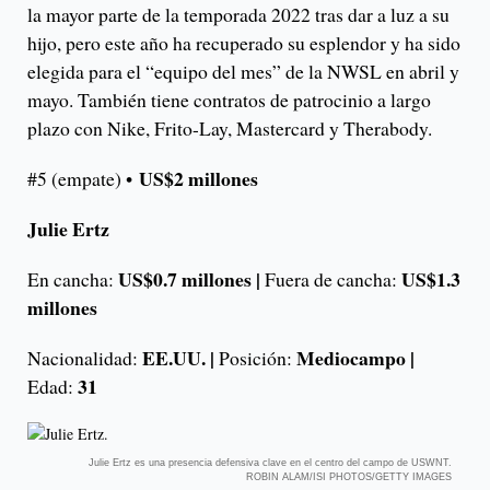
la mayor parte de la temporada 2022 tras dar a luz a su
hijo, pero este año ha recuperado su esplendor y ha sido
elegida para el “equipo del mes” de la NWSL en abril y
mayo. También tiene contratos de patrocinio a largo
plazo con Nike, Frito-Lay, Mastercard y Therabody.
US$2 millones
#5 (empate) •
Julie Ertz
US$0.7 millones |
US$1.3
En cancha:
Fuera de cancha:
millones
EE.UU. |
Mediocampo |
Nacionalidad:
Posición:
31
Edad:
Julie Ertz es una presencia defensiva clave en el centro del campo de USWNT.
ROBIN ALAM/ISI PHOTOS/GETTY IMAGES