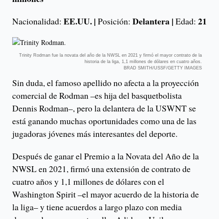
EE.UU. |
Delantera |
21
Nacionalidad:
Posición:
Edad:
Trinity Rodman fue la novata del año de la NWSL en 2021 y firmó el mayor contrato de la
historia de la liga, 1,1 millones de dólares en cuatro años.
BRAD SMITH/USSF/GETTY IMAGES
Sin duda, el famoso apellido no afecta a la proyección
comercial de Rodman –es hija del basquetbolista
Dennis Rodman–, pero la delantera de la USWNT se
está ganando muchas oportunidades como una de las
jugadoras jóvenes más interesantes del deporte.
Después de ganar el Premio a la Novata del Año de la
NWSL en 2021, firmó una extensión de contrato de
cuatro años y 1,1 millones de dólares con el
Washington Spirit –el mayor acuerdo de la historia de
la liga– y tiene acuerdos a largo plazo con media