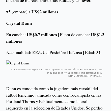
docena de marcas, entre ellas Adidas y Unilever.
US$2 millones
#5 (empate) •
Crystal Dunn
US$0.7 millones |
US$1.3
En cancha:
Fuera de cancha:
millones
EE.UU. |
Defensa |
31
Nacionalidad:
Posición:
Edad:
Crystal Dunn suele jugar como lateral izquierdo en la selección de Estados Unidos, pero
en su club de la NWSL lo hace como centrocampista.
RON JENKINS/GETTY IMAGES
Dunn es conocida como la jugadora más versátil del
fútbol femenino, alineada como centrocampista en las
Portland Thorns y habitualmente como lateral
izquierdo en la selección de Estados Unidos. Se perdió