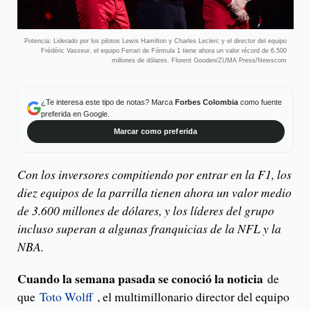
Potencia: Liderado por los pilotos Lewis Hamilton y Charles Leclerc y el director del equipo
Frédéric Vasseur, el equipo Ferrari de Fórmula 1 tiene ahora un valor récord de 6.500
millones de dólares. Florent Gooden/ZUMA Press/Newscom
¿Te interesa este tipo de notas? Marca
Forbes Colombia
como fuente
preferida en Google.
Marcar como preferida
Con los inversores compitiendo por entrar en la F1, los
diez equipos de la parrilla tienen ahora un valor medio
de 3.600 millones de dólares, y los líderes del grupo
incluso superan a algunas franquicias de la NFL y la
NBA.
Cuando la semana pasada se conoció la noticia
de
que
Toto Wolff
, el multimillonario director del equipo