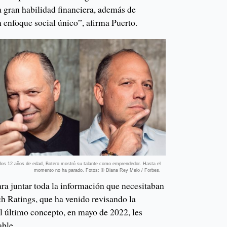
na gran habilidad financiera, además de
 enfoque social único”, afirma Puerto.
 los 12 años de edad, Botero mostró su talante como emprendedor. Hasta el
momento no ha parado. Fotos: © Diana Rey Melo / Forbes.
ara juntar toda la información que necesitaban
tch Ratings, que ha venido revisando la
 último concepto, en mayo de 2022, les
able.