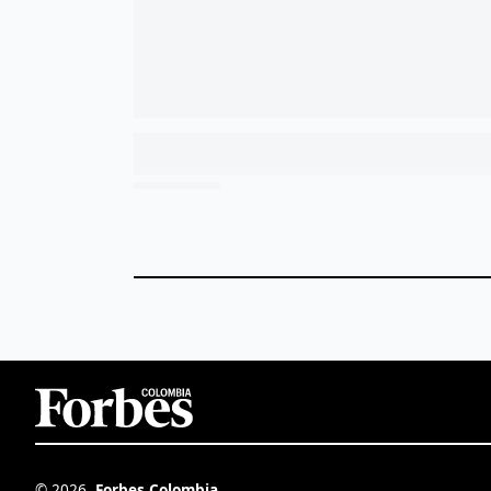
©
2026
,
Forbes Colombia