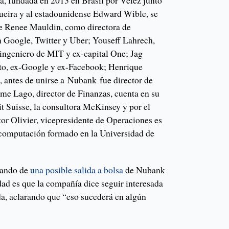
sa, fundada en 2013 en Brasil por Vélez junto
queira y al estadounidense Edward Wible, se
e Renee Mauldin, como directora de
en Google, Twitter y Uber; Youseff Lahrech,
 ingeniero de MIT y ex-capital One; Jag
cto, ex-Google y ex-Facebook; Henrique
o, antes de unirse a Nubank fue director de
e Lago, director de Finanzas, cuenta en su
t Suisse, la consultora McKinsey y por el
tor Olivier, vicepresidente de Operaciones es
 computación formado en la Universidad de
rando de
una posible salida a bolsa
de Nubank
dad es que la compañía dice seguir interesada
a, aclarando que “eso sucederá en algún