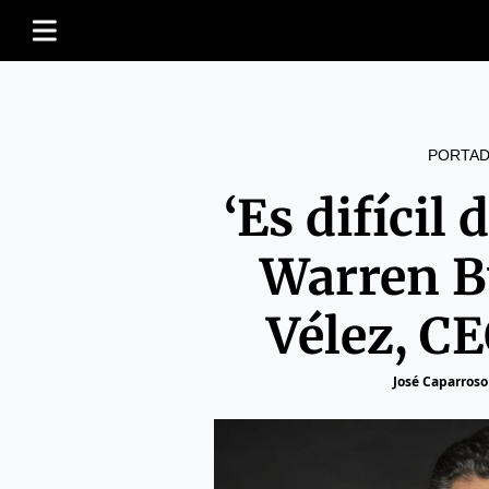
PORTAD
‘Es difícil 
Warren Bu
Vélez, C
José Caparroso