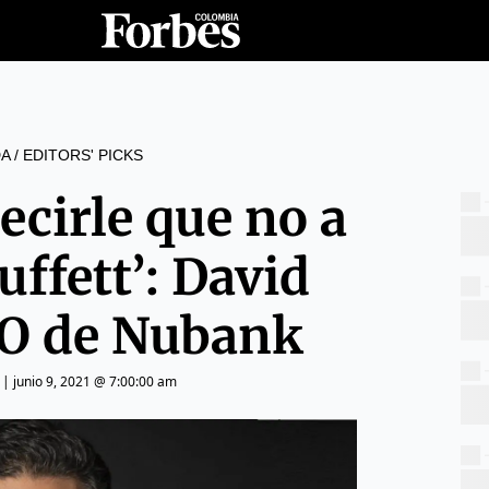
A
/
EDITORS' PICKS
decirle que no a
ffett’: David
EO de Nubank
|
junio 9, 2021 @ 7:00:00 am