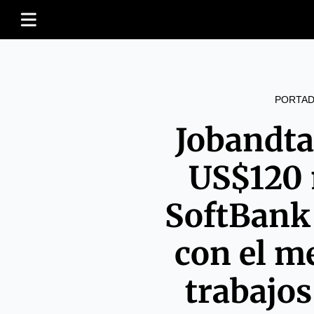
PORTAD
Jobandta
US$120 
SoftBank
con el m
trabajo