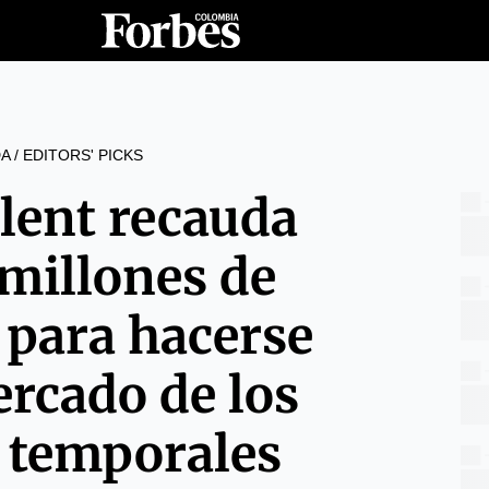
A
/
EDITORS' PICKS
lent recauda
millones de
 para hacerse
ercado de los
s temporales