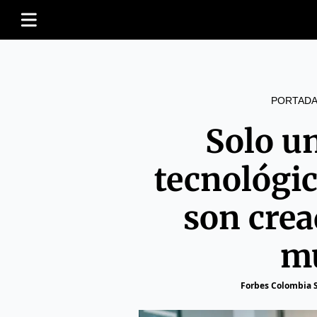
PORTADA
Solo u
tecnológi
son crea
mu
Forbes Colombia S